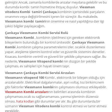
gelmiştir.Ancak, zamanla kombilerde arızalar meydana gelebilir ve bu
durumda kombi tamiri hizmetine ihtiyaç duyulur.
Viessman
vitodens Kombi tamiri Çankaya
,kombinin içerisindeki parçaların
onarımını veya değiştirilmesini içeren bir süreçtir. Bu makalede,
Viessmann kombi tamiri
nin önemine ve nasıl yapıldığına dair ilgi
çekici bilgiler paylaşacağım.
Çankaya Viessmann Kombi Servisi Rolü
Viessmann Kombi
, kombinin işletilmesi için gereken elektronik
bileşenlerin bulunduğu bir kontrol ünitesidir.
Çankaya Viessmann
Kombi
,kombinin çalışma parametrelerini izler, sıcaklık düzenlemesi
yapar, ateşleme işlemini kontrol eder ve güvenlik sistemini denetler.
Kısacası, kombinin verimli ve güvenli bir şekilde çalışmasını sağlar. Bu
nedenle,
Viessmann Vitopend kombi
nin düzgün bir şekilde
çalışması, ev sahipleri için hayati önem taşır.
Viessmann Çankaya Kombi Servisi Arızaları
Viessmann vitopend 100
Kombi , elektronik bir bileşen olduğu için
arızalanabilir. Elektriksel dalgalanmalar, aşırı voltaj, toz birikimi,nem
gibi faktörler
Viessmann kombi
nin çalışmasını olumsuz etkileyebilir.
Viessmann Kombi arızaları
nın belirtileri arasında kombinin
çalışmaması,sıcak su sağlanamaması, yanma işleminin düzensiz
olması,
hata kodları
gibi durumlar yer alır. Bu gibi durumlarda,bir
uzmanın
Viessman Vitodens kombi
kontrol etmesi ve tamir etmesi
gereklidir.