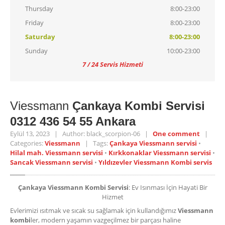
Thursday
8:00-23:00
Friday
8:00-23:00
Saturday
8:00-23:00
Sunday
10:00-23:00
7 / 24 Servis Hizmeti
Viessmann
Çankaya Kombi Servisi
0312 436 54 55 Ankara
Eylül 13, 2023 | Author: black_scorpion-06 |
One comment
|
Categories:
Viessmann
| Tags:
Çankaya Viessmann servisi
•
Hilal mah. Viessmann servisi
•
Kırkkonaklar Viessmann servisi
•
Sancak Viessmann servisi
•
Yıldızevler Viessmann Kombi servis
Çankaya Viessmann Kombi Servisi
: Ev Isınması İçin Hayati Bir
Hizmet
Evlerimizi ısıtmak ve sıcak su sağlamak için kullandığımız
Viessmann
kombi
ler, modern yaşamın vazgeçilmez bir parçası haline