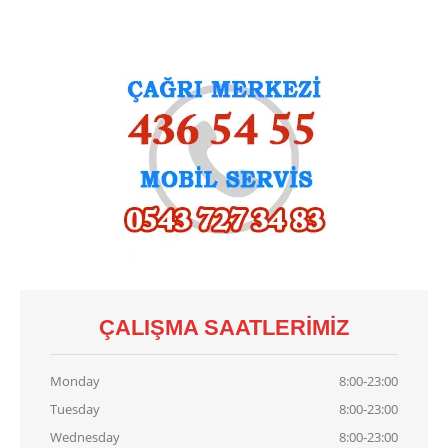
Demirdöküm
Vaillant
Viessmann
Alarko
KART
TAMIRI
Baymak
Kart Tamiri
Bosch
Kart Tamiri
Buderus
Kart Tamiri
Demirdöküm
Kart Tamiri
Viessmann
Kart Tamiri
ÇALIŞMA SAATLERIMIZ
İLETIŞIM
Monday
8:00-23:00
Tuesday
8:00-23:00
Wednesday
8:00-23:00