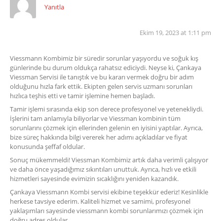
Yanıtla
Ekim 19, 2023 at 1:11 pm
Viessmann Kombimiz bir süredir sorunlar yaşıyordu ve soğuk kış
günlerinde bu durum oldukça rahatsız ediciydi. Neyse ki, Çankaya
Viessman Servisi ile tanıştık ve bu kararı vermek doğru bir adım
olduğunu hızla fark ettik. Ekipten gelen servis uzmanı sorunları
hızlıca teşhis etti ve tamir işlemine hemen başladı.
Tamir işlemi sırasında ekip son derece profesyonel ve yetenekliydi.
İşlerini tam anlamıyla biliyorlar ve Viessman kombinin tüm
sorunlarını çözmek için ellerinden gelenin en iyisini yaptılar. Ayrıca,
bize süreç hakkında bilgi vererek her adımı açıkladılar ve fiyat
konusunda şeffaf oldular.
Sonuç mükemmeldi! Viessman Kombimiz artık daha verimli çalışıyor
ve daha önce yaşadığımız sıkıntıları unuttuk. Ayrıca, hızlı ve etkili
hizmetleri sayesinde evimizin sıcaklığını yeniden kazandık.
Çankaya Viessmann Kombi servisi ekibine teşekkür ederiz! Kesinlikle
herkese tavsiye ederim. Kaliteli hizmet ve samimi, profesyonel
yaklaşımları sayesinde viessmann kombi sorunlarımızı çözmek için
doğru adres oldular.