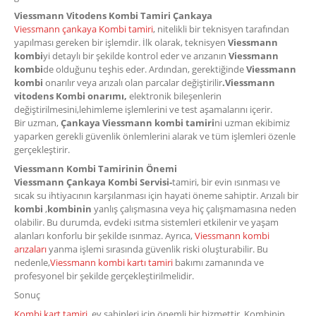
Viessmann Vitodens Kombi Tamiri Çankaya
Viessmann çankaya Kombi tamiri
, nitelikli bir teknisyen tarafından
yapılması gereken bir işlemdir. İlk olarak, teknisyen
Viessmann
kombi
yi detaylı bir şekilde kontrol eder ve arızanın
Viessmann
kombi
de olduğunu teşhis eder. Ardından, gerektiğinde
Viessmann
kombi
onarılır veya arızalı olan parcalar değiştirilir
.Viessmann
vitodens Kombi onarımı,
elektronik bileşenlerin
değiştirilmesini,lehimleme işlemlerini ve test aşamalarını içerir.
Bir uzman,
Çankaya Viessmann kombi tamiri
ni uzman ekibimiz
yaparken gerekli güvenlik önlemlerini alarak ve tüm işlemleri özenle
gerçekleştirir.
Viessmann Kombi Tamirinin Önemi
Viessmann Çankaya Kombi Servisi-
tamiri, bir evin ısınması ve
sıcak su ihtiyacının karşılanması için hayati öneme sahiptir. Arızalı bir
kombi
,
kombinin
yanlış çalışmasına veya hiç çalışmamasına neden
olabilir. Bu durumda, evdeki ısıtma sistemleri etkilenir ve yaşam
alanları konforlu bir şekilde ısınmaz. Ayrıca,
Viessmann kombi
arızaları
yanma işlemi sırasında güvenlik riski oluşturabilir. Bu
nedenle,
Viessmann kombi kartı tamiri
bakımı zamanında ve
profesyonel bir şekilde gerçekleştirilmelidir.
Sonuç
Kombi kart tamiri
, ev sahipleri için önemli bir hizmettir. Kombinin