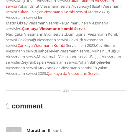
servis,Meşrutiyet Viessmann servisi,
Yukarı Dikmen Viessmann
servisi
,Yukarı Umut Viessmann servisi,Yüzüncüyıl (Esat) Viessmann
servisi,
Yukarı Öveçler Viessmann Kombi servisi
,Metin Akkuş
Viessmann servisi-ler-i,
Metin Oktay Viessmann servisi-ler,Mimar Sinan Viessmann
servisleri,
Çankaya Viessmann kombi Servisi
,
Naci Çakır Viessmann Etkili servisi,,Dumlupınar Viessmann Kombi
servisi,Gökkuşağı Viessmann servisi,Göktürk Viessmann
servisi,
Çankaya Viessmann Kombi
Servis-i-ler-i 2023,Cevizlidere
Viessmann servisi,Bahçelievler Viessmann servisi,Muhsin Ertuğrul
Viessmann servis,Murat mah. Viessmann servisi,Balgat Viessmann
servisleri,Seyranbağları Viessmann servis,Yukarı Bahçelievler
Viessmann servisi,Kırkkonaklar Viessmann servisi,En yakın
Viessmann servisi 2023,
Çankaya da Viessmann Servisi
,
1
comment
Murathan K.
said: