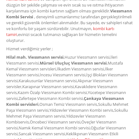
düzgün bir şekilde çalışması ve evin sıcak su ve ısıtma ihtiyacının
karşılanması için kombi kartının sağlam olması gereklidir.
Viessmann
Kombi Servisi
, deneyimli uzmanlarımız tarafından gerçekleştirilmeli
ve gerekli güvenlik önlemleri alınmalıdır. Bu sayede, ev sahipleri rahat
ve konforlu bir yaşam sürdürebilir. Unutmayın,
kombi kartı
tamiri
,evinizi sıcacık tutmanızı sağlayan bir hizmetin temelini
oluşturur.
Hizmet verdiğimiz yerler ;
Hilal mah. Viessmann servisi
,Huzur Viessmann servisi,İleri
Viessmann servisi,
Mürsel Uluçluç Viessmann servisi
,Mustafa
Kemal Viessmann servisleri,İlkadım Viessmann servisi,İlker
Viessmann servisi,İncesu Viessmann servisi,İşçi Blokları Viessmann
servisi,Karakusunlar Viessmann servisi,Akpınar Viessmann
servisler,Karapınar Viessmann servisi,Kavaklıdere Viessmann
servis,Kazım Özalp Viessmann Kombi servisi,Yücetepe Viessmann
servisi,Zafertepe Viessmann Kombi servisi,
Çankaya Viessmann
Kombi servisleri
,Osman Temiz Viessmann servis,Sokullu Mehmet
Paşa Viessmann servisi,Yıldızevler Viessmann Kombi servis,Sokullu
Mehmet Paşa Viessmann servisi,Yıldızevler Viessmann
Kombiservis,Öncebeci Viessmann servisi,Öveçler Viessmann
servisi,Namık Kemal Viessmann Kombi servisi,Oğuzlar Viessmann
servisi,Sancak Viessmann servisi,Keklikpınarı Viessmann Etkili