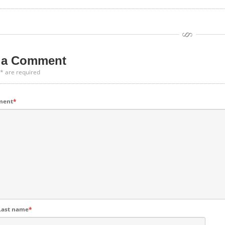
a Comment
 * are required
ment
*
 Last name
*