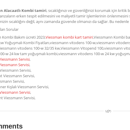
n Alacaatlı Kombi tamiri
, sıcaklığınızı ve güvenliğinizi korumak için krit
ızaların erken tespit edilmesini ve maliyetli tamir işlemlerinin önlenmesini
nizin sıcaklığını değil, aynı zamanda güvende olmanızı da sağlar. Bu nedenle 
lan Sorular
 Kombi Bakım ücreti 2023,
Viessman kombi kart tamiri
,Viessmann Kombi ba
kw Yoğuşmalı Kombi Fiyatları,viessmann vitodens 100-w,viessmann vitoden
,viessmann vitodens 100-w 32/35 kw,Viessmann Vitopend 100,viessmann vito
100-w 24 kw tam yoğuşmalı kombi,viessmann vitodens 100-w 24 kw yoğuşmalı
 Viessmann Servisi
,
Viessmann Servisi
,
Viessmann Servisi,
t Viessmann Servisi,
smann Servisi,
er Kışlalı Viessmann Servisi,
Viessmann Servisi
,
t Viessmann Servisi,
ments