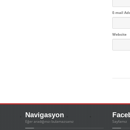
E-mail Ad
Website
Navigasyon
Face
Eğer aradığınızı bulamazsanız
Sayfamız