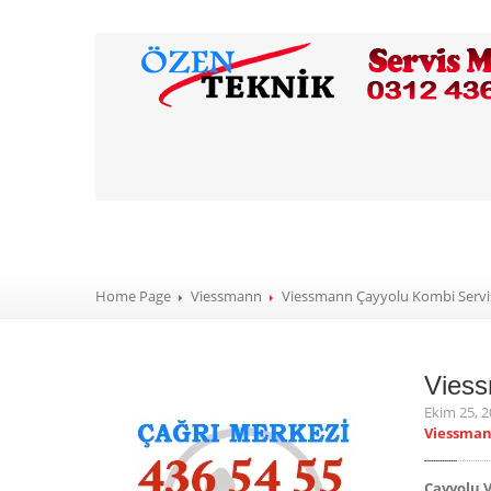
Viessmann Çayyolu 
55 Ankara
Home Page
Viessmann
Viessmann
Çayyolu Kombi Servis
Vies
Ekim 25, 
Viessmann
Çayyolu 