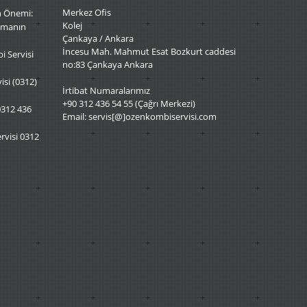
Merkez Ofis
n Önemi:
Kolej
tmanın
Çankaya / Ankara
İncesu Mah. Mahmut Esat Bozkurt caddesi
i Servisi
no:83 Çankaya Ankara
si (0312)
İrtibat Numaralarımız
+90 312 436 54 55 (Çağrı Merkezi)
0312 436
Email: servis[@]ozenkombiservisi.com
visi 0312