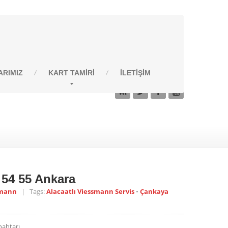
RIMIZ
KART
TAMIRI
İLETIŞIM
 54
 54 55 Ankara
smann
| Tags:
Alacaatlı Viessmann Servis
•
Çankaya
nahtarı