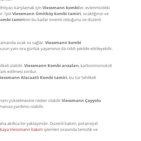
 ihtiyacı karşılamak için
Viessmann kombi
ler, evlerimizdeki
r. İşte
Viessmann Ümitköy kombi tamiri
, sıcaklığınızı ve
ombi tamiri
nin bu kadar önemli olduğunu ve düzenli
 zamanda sıcak su sağlar.
Viessmann kombi
uzun yanı sıra günlük yaşamınızı da ciddi şekilde etkileyebilir.
ikeli olabilir.
Viessmann Kombi arızaları
, karbonmonoksit
fark edilmesi zordur.
iessmann Alacaatlı Kombi tamiri
, bu tür tehlikeli
ınızın yükselmesine neden olabilir.
Viessmann Çayyolu
pmanıza yardımcı olabilir.
a akıllıca bir yaklaşımdır. Düzenli bakım, potansiyel
kaya Viessmann bakım
işlemleri sırasında temizlik ve