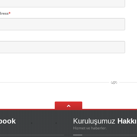
dress
*
book
Kuruluşumuz
Hakkı
Hizmet ve haberler.