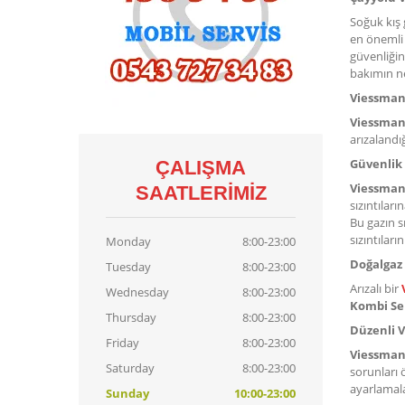
Soğuk kış 
en önemli 
güvenliğin
bakımın n
Viessmann
Viessman
arızalandı
Güvenlik
ÇALIŞMA
Viessman
SAATLERIMIZ
sızıntılar
Bu gazın s
sızıntılar
Monday
8:00-23:00
Doğalgaz 
Tuesday
8:00-23:00
Arızalı bir
Wednesday
8:00-23:00
Kombi Ser
Thursday
8:00-23:00
Düzenli
V
Friday
8:00-23:00
Viessman
Saturday
8:00-23:00
sorunları 
ayarlamala
Sunday
10:00-23:00