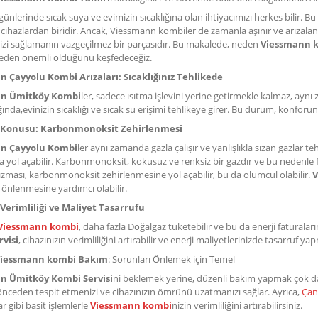
günlerinde sıcak suya ve evimizin sıcaklığına olan ihtiyacımızı herkes bilir. Bu
cihazlardan biridir. Ancak, Viessmann kombiler de zamanla aşınır ve arızalanı
izi sağlamanın vazgeçilmez bir parçasıdır. Bu makalede, neden
Viessmann k
eden önemli olduğunu keşfedeceğiz.
 Çayyolu Kombi Arızaları: Sıcaklığınız Tehlikede
n Ümitköy Kombi
ler, sadece ısıtma işlevini yerine getirmekle kalmaz, aynı
ğında,evinizin sıcaklığı ve sıcak su erişimi tehlikeye girer. Bu durum, konforun
 Konusu: Karbonmonoksit Zehirlenmesi
n Çayyolu Kombi
ler aynı zamanda gazla çalışır ve yanlışlıkla sızan gazlar tehl
ına yol açabilir. Karbonmonoksit, kokusuz ve renksiz bir gazdır ve bu nedenle 
ızması, karbonmonoksit zehirlenmesine yol açabilir, bu da ölümcül olabilir.
V
ın önlenmesine yardımcı olabilir.
Verimliliği ve Maliyet Tasarrufu
Viessmann kombi
, daha fazla Doğalgaz tüketebilir ve bu da enerji faturalar
visi
, cihazınızın verimliliğini artırabilir ve enerji maliyetlerinizde tasarruf ya
iessmann kombi Bakım
: Sorunları Önlemek için Temel
n Ümitköy Kombi Servisi
ni beklemek yerine, düzenli bakım yapmak çok dah
önceden tespit etmenizi ve cihazınızın ömrünü uzatmanızı sağlar. Ayrıca,
Çan
r gibi basit işlemlerle
Viessmann kombi
nizin verimliliğini artırabilirsiniz.