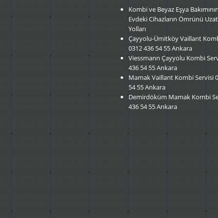
Kombi
ve Beyaz Eşya Bakımını
Evdeki Cihazların Ömrünü Uza
Yolları
Çayyolu-Ümitköy
Vaillant Komb
0312 436 54 55 Ankara
Viessmann
Çayyolu Kombi Servi
436 54 55 Ankara
Mamak
Vaillant Kombi Servisi 
54 55 Ankara
Demirdöküm
Mamak Kombi Ser
436 54 55 Ankara