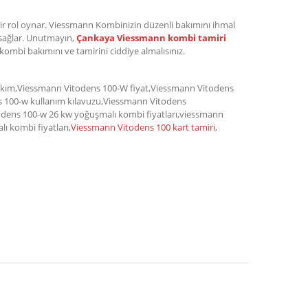
ik bir rol oynar. Viessmann Kombinizin düzenli bakımını ihmal
 sağlar. Unutmayın,
Çankaya Viessmann kombi tamiri
kombi bakımını ve tamirini ciddiye almalısınız.
kım,Viessmann Vitodens 100-W fiyat,Viessmann Vitodens
s 100-w kullanım kılavuzu,Viessmann Vitodens
dens 100-w 26 kw yoğuşmalı kombi fiyatları,viessmann
 kombi fiyatları,
Viessmann Vitodens 100 kart tamiri
,