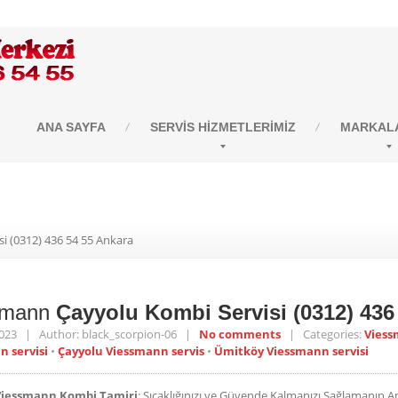
ANA
SAYFA
SERVIS
HIZMETLERIMIZ
MARKALA
Kombi Servisi (0312) 436
i (0312) 436 54 55 Ankara
smann
Çayyolu Kombi Servisi (0312) 436
2023 | Author: black_scorpion-06 |
No comments
| Categories:
Vies
 servisi
•
Çayyolu Viessmann servis
•
Ümitköy Viessmann servisi
Viessmann Kombi Tamiri
: Sıcaklığınızı ve Güvende Kalmanızı Sağlamanın A