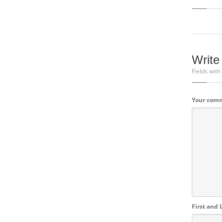
Write
Fields with
Your com
First and