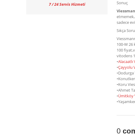
Sonuç
7 / 24 Servis Hizmeti
Viessman
etmemek,ar
sadece evi
Sıkça Soru
Viessmann
100-W 26 
100 fiyat
vitodens 
•
Alacaatlı
•
Çayyolu 
•Dodurga 
•Konutken
•Koru Vies
•Ahmet Tan
•
Ümitköy 
•Yaşamken
0
com