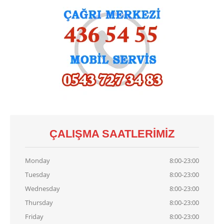
Demirdöküm
Vaillant
Viessmann
Alarko
KART
TAMIRI
Baymak
Kart Tamiri
Bosch
Kart Tamiri
Buderus
Kart Tamiri
ÇALIŞMA SAATLERIMIZ
Demirdöküm
Kart Tamiri
Viessmann
Kart Tamiri
Monday
8:00-23:00
Tuesday
8:00-23:00
İLETIŞIM
Wednesday
8:00-23:00
Thursday
8:00-23:00
Friday
8:00-23:00