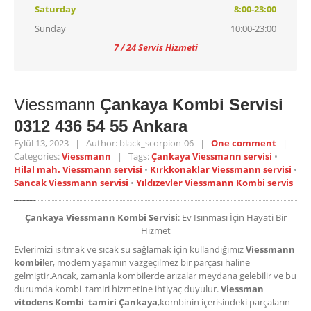
Saturday
8:00-23:00
Sunday
10:00-23:00
7 / 24 Servis Hizmeti
Viessmann
Çankaya Kombi Servisi
0312 436 54 55 Ankara
Eylül 13, 2023 | Author: black_scorpion-06 |
One comment
|
Categories:
Viessmann
| Tags:
Çankaya Viessmann servisi
•
Hilal mah. Viessmann servisi
•
Kırkkonaklar Viessmann servisi
•
Sancak Viessmann servisi
•
Yıldızevler Viessmann Kombi servis
Çankaya Viessmann Kombi Servisi
: Ev Isınması İçin Hayati Bir
Hizmet
Evlerimizi ısıtmak ve sıcak su sağlamak için kullandığımız
Viessmann
kombi
ler, modern yaşamın vazgeçilmez bir parçası haline
gelmiştir.Ancak, zamanla kombilerde arızalar meydana gelebilir ve bu
durumda kombi tamiri hizmetine ihtiyaç duyulur.
Viessman
vitodens Kombi tamiri Çankaya
,kombinin içerisindeki parçaların