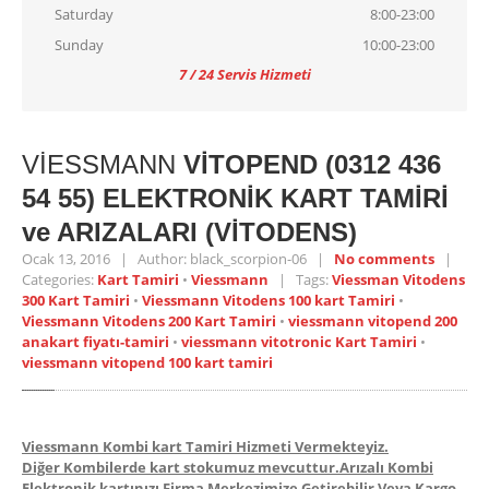
Saturday
8:00-23:00
Sunday
10:00-23:00
7 / 24 Servis Hizmeti
VİESSMANN
VİTOPEND (0312 436
54 55) ELEKTRONİK KART TAMİRİ
ve ARIZALARI (VİTODENS)
Ocak 13, 2016 | Author: black_scorpion-06 |
No comments
|
Categories:
Kart Tamiri
•
Viessmann
| Tags:
Viessman Vitodens
300 Kart Tamiri
•
Viessmann Vitodens 100 kart Tamiri
•
Viessmann Vitodens 200 Kart Tamiri
•
viessmann vitopend 200
anakart fiyatı-tamiri
•
viessmann vitotronic Kart Tamiri
•
viessmann vitopend 100 kart tamiri
Viessmann Kombi kart Tamiri Hizmeti Vermekteyiz.
Diğer Kombilerde kart stokumuz mevcuttur.Arızalı Kombi
Elektronik kartınızı Firma Merkezimize Getirebilir Veya Kargo