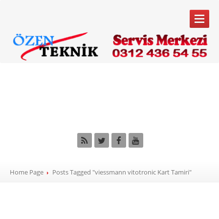
ANA
SAYFA
Tag: viessmann
SERVIS
HIZMETLERIMIZ
vitotronic Kart Tamiri
Kombi
Servisi
Klima
Servisi
Beyaz
Eşya Servisi
Bakım
Anlaşması
Home Page
Posts Tagged "viessmann vitotronic Kart Tamiri"
MARKALARIMIZ
Buderus
Bosch