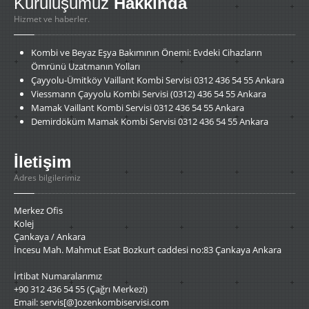
Kuruluşumuz
Hakkında
Hizmet ve haberler.
Kombi
ve Beyaz Eşya Bakımının Önemi: Evdeki Cihazların
Ömrünü Uzatmanın Yolları
Çayyolu-Ümitköy
Vaillant Kombi Servisi 0312 436 54 55 Ankara
Viessmann
Çayyolu Kombi Servisi (0312) 436 54 55 Ankara
Mamak
Vaillant Kombi Servisi 0312 436 54 55 Ankara
Demirdöküm
Mamak Kombi Servisi 0312 436 54 55 Ankara
İletişim
Adres bilgilerimiz
Merkez Ofis
Kolej
Çankaya / Ankara
İncesu Mah. Mahmut Esat Bozkurt caddesi no:83 Çankaya Ankara
İrtibat Numaralarımız
+90 312 436 54 55 (Çağrı Merkezi)
Email: servis[@]ozenkombiservisi.com