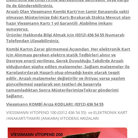
ile de Gönderebilirsiniz.
Arızalı Olan Viessmann Kombi Kartı’nın tamir Esnasında vakti
olmayan Müşterimize Eski Kartı Bırakarak Stokta Mevcut olan
hazır Viessmann Kartı 1 yıl Garantili Alabilme imkanı
sunuyoruz.
Ürünler Hakkında Bilgi Almak için (0312) 436 54 55 Numaralı
Telefondan Ulaşabilirsiniz.
Kombi Kartın Zarar görmemesi Açısından Her elektronik Kart
için Alınması gereken elektro statik Tedbirleri alınır ve
Devreye enerji verilmez. Gerek Duyulduğu Takdirde Arızalı
olduğundan şüphe edilen malzemeler, Sağlam malzemeler ile
Karşılaştırılarak Hasarlı olup olmadığı kesin olarak tespit
edilir. Arızalı malzemeler değiştirilir ve ihtiyaç varsa yazılım
güncellemesi yapılarak son testleri de başarıyla
tamamladıktan Sonra MüşterilerimizeTekrar gönderimi
Sağlanır.
Viessmann KOMBİ Arıza KODLARI: (0312) 436 54 55
VİESSMANN VİTOPEND 100 (0312 436 54 55) ve ELEKTRONİK KART
/ANAKART/TAMİRİ (ANKARA) VİTODENS ARIZALARI