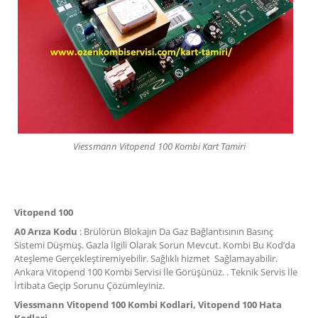
Viessmann Vitopend 100 Kombi Kart Tamiri
Vitopend 100
A0 Arıza Kodu
: Brülörün Blokajın Da Gaz Bağlantısının Basınç
Sistemi Düşmüş. Gazla İlgili Olarak Sorun Mevcut. Kombi Bu Kod’da
Ateşleme Gerçekleştiremiyebilir. Sağlıklı hizmet Sağlamayabilir.
Ankara Vitopend 100 Kombi Servisi İle Görüşünüz. . Teknik Servis İle
İrtibata Geçip Sorunu Çözümleyiniz.
Viessmann Vitopend 100 Kombi Kodlari, Vitopend 100 Hata
Kodlari