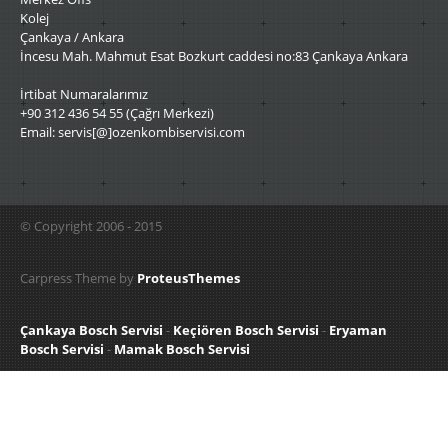
Kolej
Çankaya / Ankara
İncesu Mah. Mahmut Esat Bozkurt caddesi no:83 Çankaya Ankara
İrtibat Numaralarımız
+90 312 436 54 55 (Çağrı Merkezi)
Email: servis[@]ozenkombiservisi.com
© Copyright 2006 - 2015
Carpress Theme by
ProteusThemes
Çankaya Bosch Servisi
-
Keçiören Bosch Servisi
-
Eryaman
Bosch Servisi
-
Mamak Bosch Servisi