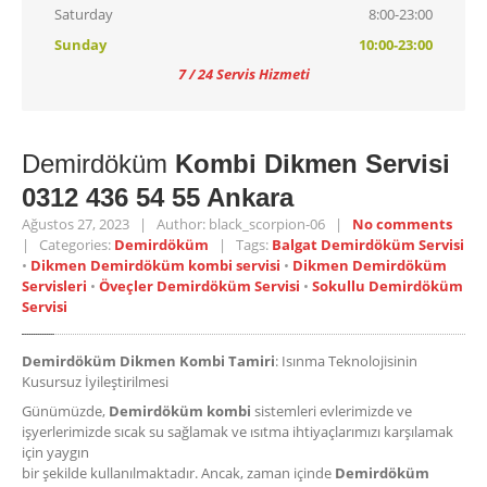
Saturday
8:00-23:00
Sunday
10:00-23:00
7 / 24 Servis Hizmeti
Demirdöküm
Kombi Dikmen Servisi
0312 436 54 55 Ankara
Ağustos 27, 2023 | Author: black_scorpion-06 |
No comments
| Categories:
Demirdöküm
| Tags:
Balgat Demirdöküm Servisi
•
Dikmen Demirdöküm kombi servisi
•
Dikmen Demirdöküm
Servisleri
•
Öveçler Demirdöküm Servisi
•
Sokullu Demirdöküm
Servisi
Demirdöküm Dikmen Kombi Tamiri
: Isınma Teknolojisinin
Kusursuz İyileştirilmesi
Günümüzde,
Demirdöküm kombi
sistemleri evlerimizde ve
işyerlerimizde sıcak su sağlamak ve ısıtma ihtiyaçlarımızı karşılamak
için yaygın
bir şekilde kullanılmaktadır. Ancak, zaman içinde
Demirdöküm