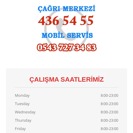
Demirdöküm
Vaillant
Viessmann
Alarko
KART
TAMIRI
Baymak
Kart Tamiri
Bosch
Kart Tamiri
Buderus
Kart Tamiri
ÇALIŞMA SAATLERIMIZ
Demirdöküm
Kart Tamiri
Viessmann
Kart Tamiri
Monday
8:00-23:00
Tuesday
8:00-23:00
İLETIŞIM
Wednesday
8:00-23:00
Thursday
8:00-23:00
Friday
8:00-23:00