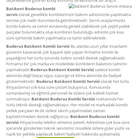
seçeneklerine göre en kolay konforlu ve ekonomik bir araçtır.
Batıkent Buderus kombi
servis
olarak genellikle kombilerinizin bakımı adresinizde yapılmakta
servise çok nadir durumlarda getirilmektedir. Servis araçlarımızda
kombi bakımı ve tamiri esnasında gerekli olabilecek çok çeşitli yedek
parçalar bulunmakta olup kombinin bulunduğu adreste çok kısa
süre içerisinde bakım yapılmakta ve tamir edilmektedir.
Buderus Batıkent Kombi Servisi
Bu alanda uzun yıllar insanların
güvenini kazanarak çok başarılı işler yapan firmamız kombi ile
yaşadığınız her türlü sorunda sizlere sürekli destek sağlamaktadır.
Firmamız bir çok marka ve modeldeki kombilerin bakımını tamirini
yapmaktadır.
Buderus Batıkent Kombi Servisi
sadece kombi
alanında değil beyaz eşya, süpürge ve klima alanında da faaliyet
göstermektedir.
Buderus Batıkent Kombi Servisi
olarak her türlü
ihtiyaclarınızı cok kısa süre çözüm buluyoruz. Konusunda
uzmanlasmiş ve eğitimli personeli ile sizlere çok kaliteli hizmet
sunmaktayız.
Batıkent Buderus Kombi Servisi
noktasında her
türlü teknik desteği sağlamaktayız. Her model ve markadaki kombi
yedek parçaları ile de sizlere sıkıntı yaşatmadan zaman
kaybettırmeden destek sağlıyoruz.
Batıkent Buderus kombi
servisi
ihtiyacınızda telefon etmeniz yeterli. Adresinize çok kısa süre
içersinde gönderilen teknik servisimiz öncelikle sizlere güler yüzlü ve
nazik bir şekilde yapılacak bakım faaliyeti hakkında açıklamada