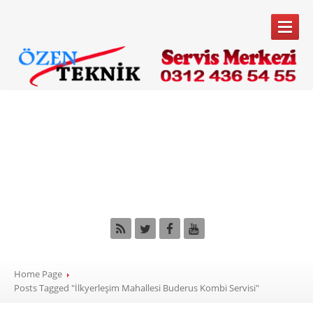
ANA
SAYFA
Tag: İlkyerleşim
SERVIS
HIZMETLERIMIZ
Mahallesi Buderus
Kombi
Servisi
Kombi Servisi
Klima
Servisi
Beyaz
Eşya Servisi
Bakım
Anlaşması
MARKALARIMIZ
Home Page
Buderus
Posts Tagged "İlkyerleşim Mahallesi Buderus Kombi Servisi"
Bosch