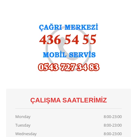
Demirdöküm
Vaillant
Viessmann
Alarko
KART
TAMIRI
Baymak
Kart Tamiri
Bosch
Kart Tamiri
Buderus
Kart Tamiri
Demirdöküm
Kart Tamiri
Viessmann
Kart Tamiri
ÇALIŞMA SAATLERIMIZ
İLETIŞIM
Monday
8:00-23:00
Tuesday
8:00-23:00
Wednesday
8:00-23:00