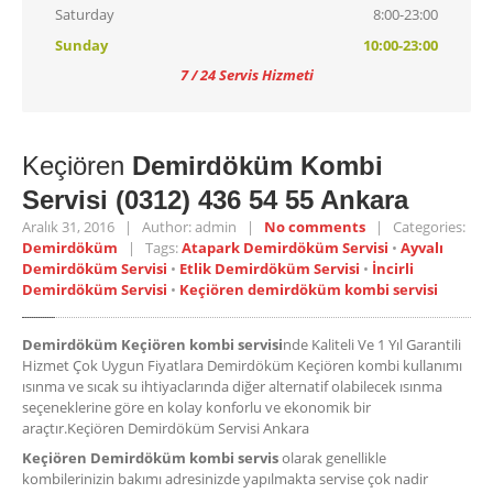
Saturday
8:00-23:00
Sunday
10:00-23:00
7 / 24 Servis Hizmeti
Keçiören
Demirdöküm Kombi
Servisi (0312) 436 54 55 Ankara
Aralık 31, 2016 | Author: admin |
No comments
| Categories:
Demirdöküm
| Tags:
Atapark Demirdöküm Servisi
•
Ayvalı
Demirdöküm Servisi
•
Etlik Demirdöküm Servisi
•
İncirli
Demirdöküm Servisi
•
Keçiören demirdöküm kombi servisi
Demirdöküm Keçiören kombi servisi
nde Kaliteli Ve 1 Yıl Garantili
Hizmet Çok Uygun Fiyatlara Demirdöküm Keçiören kombi kullanımı
ısınma ve sıcak su ihtiyaclarında diğer alternatif olabilecek ısınma
seçeneklerine göre en kolay konforlu ve ekonomik bir
araçtır.Keçiören Demirdöküm Servisi Ankara
Keçiören Demirdöküm kombi servis
olarak genellikle
kombilerinizin bakımı adresinizde yapılmakta servise çok nadir