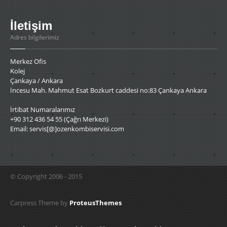
İletişim
Adres bilgilerimiz
Merkez Ofis
Kolej
Çankaya / Ankara
İncesu Mah. Mahmut Esat Bozkurt caddesi no:83 Çankaya Ankara
İrtibat Numaralarımız
+90 312 436 54 55 (Çağrı Merkezi)
Email: servis[@]ozenkombiservisi.com
© Copyright 2006 - 2015
Carpress Theme by
ProteusThemes