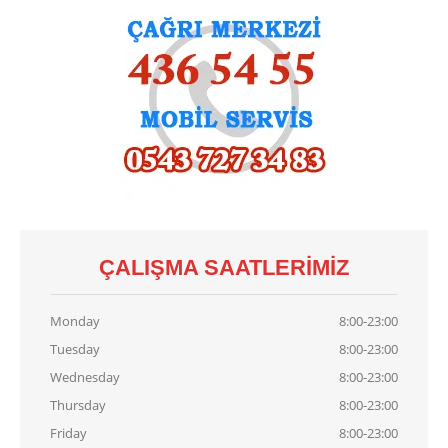
Demirdöküm
Vaillant
Viessmann
Alarko
KART
TAMIRI
Baymak
Kart Tamiri
Bosch
Kart Tamiri
Buderus
Kart Tamiri
ÇALIŞMA SAATLERIMIZ
Demirdöküm
Kart Tamiri
Viessmann
Kart Tamiri
Monday
8:00-23:00
Tuesday
8:00-23:00
İLETIŞIM
Wednesday
8:00-23:00
Thursday
8:00-23:00
Friday
8:00-23:00