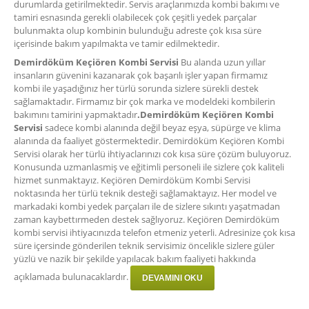
durumlarda getirilmektedir. Servis araçlarımızda kombi bakımı ve
tamiri esnasında gerekli olabilecek çok çeşitli yedek parçalar
bulunmakta olup kombinin bulunduğu adreste çok kısa süre
içerisinde bakım yapılmakta ve tamir edilmektedir.
Demirdöküm Keçiören Kombi Servisi
Bu alanda uzun yıllar
insanların güvenini kazanarak çok başarılı işler yapan firmamız
kombi ile yaşadığınız her türlü sorunda sizlere sürekli destek
sağlamaktadır. Firmamız bir çok marka ve modeldeki kombilerin
bakımını tamirini yapmaktadır
.Demirdöküm Keçiören Kombi
Servisi
sadece kombi alanında değil beyaz eşya, süpürge ve klima
alanında da faaliyet göstermektedir. Demirdöküm Keçiören Kombi
Servisi olarak her türlü ihtiyaclarınızı cok kısa süre çözüm buluyoruz.
Konusunda uzmanlasmiş ve eğitimli personeli ile sizlere çok kaliteli
hizmet sunmaktayız. Keçiören Demirdöküm Kombi Servisi
noktasında her türlü teknik desteği sağlamaktayız. Her model ve
markadaki kombi yedek parçaları ile de sizlere sıkıntı yaşatmadan
zaman kaybettırmeden destek sağlıyoruz. Keçiören Demirdöküm
kombi servisi ihtiyacınızda telefon etmeniz yeterli. Adresinize çok kısa
süre içersinde gönderilen teknik servisimiz öncelikle sizlere güler
yüzlü ve nazik bir şekilde yapılacak bakım faaliyeti hakkında
açıklamada bulunacaklardır.
DEVAMINI OKU