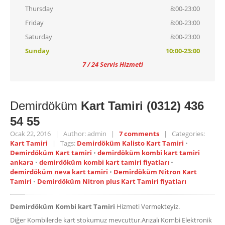
Thursday
8:00-23:00
Friday
8:00-23:00
Saturday
8:00-23:00
Sunday
10:00-23:00
7 / 24 Servis Hizmeti
Demirdöküm
Kart Tamiri (0312) 436
54 55
Ocak 22, 2016 | Author: admin |
7 comments
| Categories:
Kart Tamiri
| Tags:
Demirdöküm Kalisto Kart Tamiri
•
Demirdöküm Kart tamiri
•
demirdöküm kombi kart tamiri
ankara
•
demirdöküm kombi kart tamiri fiyatları
•
demirdöküm neva kart tamiri
•
Demirdöküm Nitron Kart
Tamiri
•
Demirdöküm Nitron plus Kart Tamiri fiyatları
Demirdöküm Kombi kart Tamiri
Hizmeti Vermekteyiz.
Diğer Kombilerde kart stokumuz mevcuttur.Arızalı Kombi Elektronik