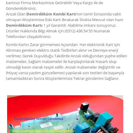
kartınızı Firma Merkezimize Getirebilir Veya Kargo ile de
Gönderebilirsiniz.
Arızalı Olan
Demirdöküm Kombi Kartı
‘nın tamir Esnasında vakti
olmayan Müşterimize Eski Kartı Bırakarak Stokta Mevcut olan hazır
Demirdöküm Kartı
1 yıl Garantili Alabilme imkanı sunuyoruz.
Ürünler Hakkında Bilgi Almak için (0312) 436 54 55 Numaralı
Telefondan Ulaşabilirsiniz.
Kombi Kartın Zarar görmemesi Açısından Her elektronik Kart için
Alınması gereken elektro statik Tedbirleri alınır ve Devreye enerji
verilmez. Gerek Duyulduğu Takdirde Arızalı olduğundan şüphe edilen
malzemeler, Sağlam malzemeler ile Karşılaştırılarak Hasarlı olup
olmadığı kesin olarak tespit edilir. Arızalı malzemeler değiştirilir ve
ihtiyaç varsa yazılım güncellemesi yapılarak son testleri de başarıyla
tamamladıktan Sonra Müşterilerimize Tekrar gönderimi Sağlanır.