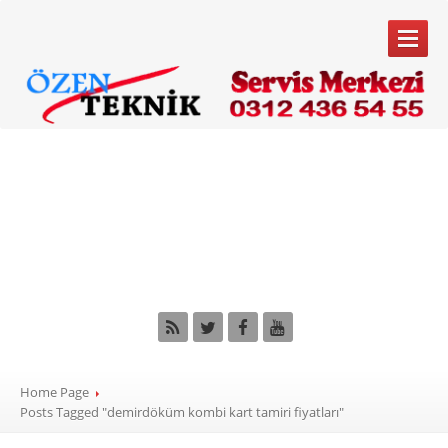
ANA
SAYFA
Tag: demirdöküm
SERVIS
HIZMETLERIMIZ
kombi kart tamiri
Kombi
Servisi
fiyatları
Klima
Servisi
Beyaz
Eşya Servisi
Bakım
Anlaşması
MARKALARIMIZ
Home Page
Buderus
Posts Tagged "demirdöküm kombi kart tamiri fiyatları"
Bosch