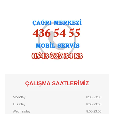
Demirdöküm
Vaillant
Viessmann
Alarko
KART
TAMIRI
Baymak
Kart Tamiri
Bosch
Kart Tamiri
Buderus
Kart Tamiri
Demirdöküm
Kart Tamiri
Viessmann
Kart Tamiri
ÇALIŞMA SAATLERIMIZ
İLETIŞIM
Monday
8:00-23:00
Tuesday
8:00-23:00
Wednesday
8:00-23:00