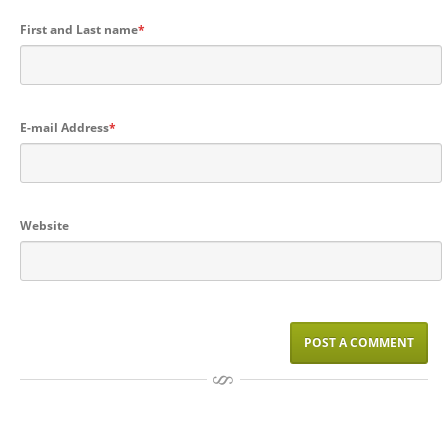
First and Last name
*
E-mail Address
*
Website