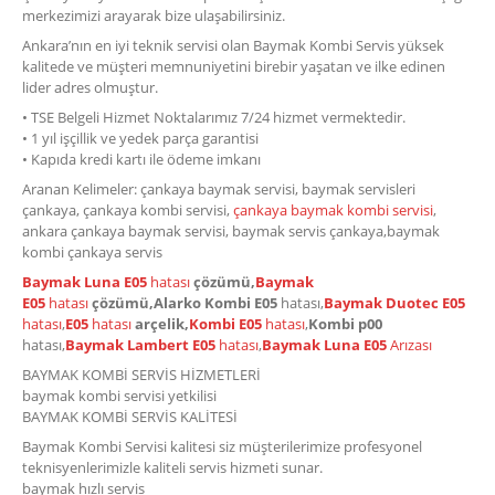
merkezimizi arayarak bize ulaşabilirsiniz.
Ankara’nın en iyi teknik servisi olan Baymak Kombi Servis yüksek
kalitede ve müşteri memnuniyetini birebir yaşatan ve ilke edinen
lider adres olmuştur.
• TSE Belgeli Hizmet Noktalarımız 7/24 hizmet vermektedir.
• 1 yıl işçillik ve yedek parça garantisi
• Kapıda kredi kartı ile ödeme imkanı
Aranan Kelimeler: çankaya baymak servisi, baymak servisleri
çankaya, çankaya kombi servisi,
çankaya baymak kombi servisi
,
ankara çankaya baymak servisi, baymak servis çankaya,baymak
kombi çankaya servis
Baymak Luna E05
hatası
çözümü,
Baymak
E05
hatası
çözümü,
Alarko Kombi E05
hatası,
Baymak Duotec E05
hatası
,
E05
hatası
arçelik,
Kombi E05
hatası
,
Kombi p00
hatası,
Baymak Lambert E05
hatası
,
Baymak Luna E05
Arızası
BAYMAK KOMBİ SERVİS HİZMETLERİ
baymak kombi servisi yetkilisi
BAYMAK KOMBİ SERVİS KALİTESİ
Baymak Kombi Servisi kalitesi siz müşterilerimize profesyonel
teknisyenlerimizle kaliteli servis hizmeti sunar.
baymak hızlı servis