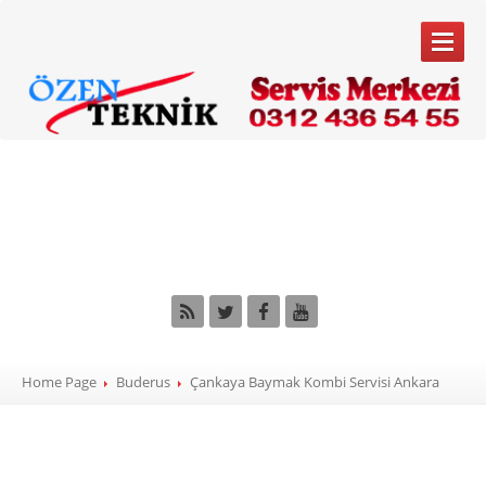
ANA
SAYFA
Çankaya Baymak
SERVIS
HIZMETLERIMIZ
Kombi Servisi Ankara
Kombi
Servisi
Klima
Servisi
Beyaz
Eşya Servisi
Bakım
Anlaşması
Home Page
Buderus
Çankaya
Baymak Kombi Servisi Ankara
MARKALARIMIZ
Buderus
Bosch