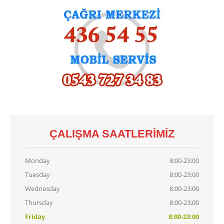
Demirdöküm
Vaillant
Viessmann
Alarko
KART
TAMIRI
Baymak
Kart Tamiri
Bosch
Kart Tamiri
Buderus
Kart Tamiri
ÇALIŞMA SAATLERIMIZ
Demirdöküm
Kart Tamiri
Viessmann
Kart Tamiri
Monday
8:00-23:00
Tuesday
8:00-23:00
İLETIŞIM
Wednesday
8:00-23:00
Thursday
8:00-23:00
Friday
8:00-23:00