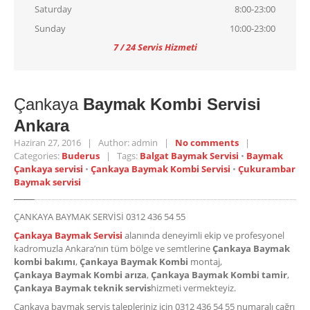
Saturday
8:00-23:00
Sunday
10:00-23:00
7 / 24 Servis Hizmeti
Çankaya
Baymak Kombi Servisi
Ankara
Haziran 27, 2016 | Author: admin |
No comments
|
Categories:
Buderus
| Tags:
Balgat Baymak Servisi
•
Baymak
Çankaya servisi
•
Çankaya Baymak Kombi Servisi
•
Çukurambar
Baymak servisi
ÇANKAYA BAYMAK SERVİSİ 0312 436 54 55
Çankaya Baymak Servisi
alanında deneyimli ekip ve profesyonel
kadromuzla Ankara’nın tüm bölge ve semtlerine
Çankaya
Baymak
kombi bakımı
,
Çankaya
Baymak Kombi
montaj,
Çankaya
Baymak Kombi arıza
,
Çankaya
Baymak Kombi tamir
,
Çankaya
Baymak teknik servis
hizmeti vermekteyiz.
Çankaya baymak servis talepleriniz için 0312 436 54 55 numaralı çağrı