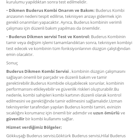
kurulumu yapıldıktan sonra test edilmelidir.
•
Dikmen Buderus Kombi Onarım ve Bakım:
Buderus Kombi
arızasının nedeni tespit edilirse, teknisyen arızayı gidermek için
gerekli onarımları yapacaktır. Ayrıca, Buderus kombinin verimli
çalışması için düzenli bakım yapılması da önemlidir.
•
Buderus Dikmen servisi Test ve Kontrol:
Buderus Kombinin
tamir veya değişim işlemi tamamlandıktan sonra, teknisyen kombiyi
test edecek ve kombinin tüm fonksiyonlarının düzgün çalıştığından
emin olacaktır.
Sonuç
Buderus Dikmen Kombi Servisi
, kombinin düzgün çalışmasını
sağlayan önemli bir parçadır ve düzenli bakım ve tamir
gerektirebilir.Buderus Kombide oluşabilecek sorunlar, kombinin
performansını etkileyebilir ve güvenlik riskleri oluşturabilir.Bu
nedenle, kombi sahipleri kombi kartının düzenli olarak kontrol
edilmesini ve gerektiğinde tamir edilmesini sağlamalıdır.Uzman
teknisyenler tarafından yapılan Buderus kombi tamiri, evinizin
sıcaklığını korumanız için önemli bir adımdır ve
uzun ömürlü
ve
güvenilir
bir kombi kullanımı sağlar.
Hizmet verdiğimiz Bölgeler;
Gökkuşağı Buderus servisi,Göktürk Buderus servisi,Hilal Buderus