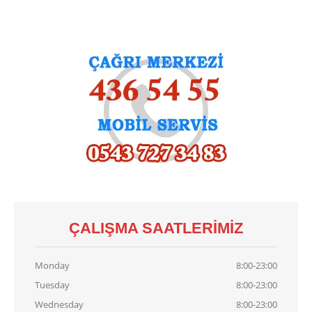
Demirdöküm
Vaillant
Viessmann
Alarko
KART
TAMIRI
Baymak
Kart Tamiri
Bosch
Kart Tamiri
Buderus
Kart Tamiri
Demirdöküm
Kart Tamiri
Viessmann
Kart Tamiri
ÇALIŞMA SAATLERIMIZ
İLETIŞIM
Monday
8:00-23:00
Tuesday
8:00-23:00
Wednesday
8:00-23:00