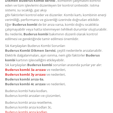
Dikmen Buderus Kombi servisi
, kombinin çalışmasını kontrol
eden ve tüm işlevlerini düzenleyen bir kontrol ünitesidir. Isıtma
sistemi, su sıcaklığı, gaz akışı
gibi faktörleri kontrol eder ve düzenler. Kombi kartı, kombinin enerji
verimliliği, performansı ve güvenliği üzerinde doğrudan etkilidir.
Eğer
Buderus kombi
de bir arıza varsa, kombi doğru sıcaklıkta
çalışmayabilir veya hatta istenmeyen tehlikeli durumlar oluşturabilir.
Bu nedenle,
Buderus kombi
bakımının düzenli olarak kontrol
edilmesi ve gerektiğinde tamir edilmesi önemlidir.
Sık Karşılaşılan Buderus Kombi Sorunları
Buderus Kombi Dikmen Servisi
, çeşitli nedenlerle arızalanabilir.
Elektrik dalgalanmaları, aşırı ısınma, nem gibi faktörler
Buderus
kombi
kartının işlevselliğini etkileyebilir.
Sık karşılaşılan
Buderus kombi
sorunları arasında şunlar yer alır:
Buderus kombi 3a arızası
ve nedenleri,
Buderus kombi 3y arızası
ve nedenleri,
Buderus kombi arıza 6a
,
Buderus kombi 4c arızası
ve nedenleri,
Buderus kombi hata kodları,
Buderus kombi arızaları ve çözümleri,
Buderus kombi arıza resetleme,
Buderus kombi arıza kodları 3c,
Buderus kombi arıza kodları
,