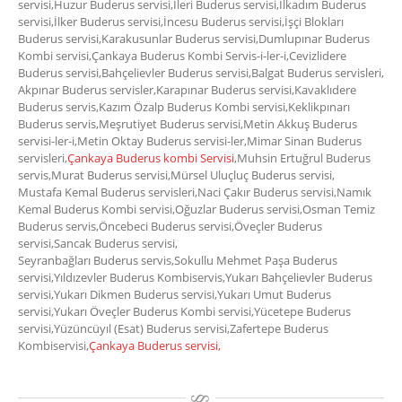
servisi,Huzur Buderus servisi,İleri Buderus servisi,İlkadım Buderus
servisi,İlker Buderus servisi,İncesu Buderus servisi,İşçi Blokları
Buderus servisi,Karakusunlar Buderus servisi,Dumlupınar Buderus
Kombi servisi,Çankaya Buderus Kombi Servis-i-ler-i,Cevizlidere
Buderus servisi,Bahçelievler Buderus servisi,Balgat Buderus servisleri,
Akpınar Buderus servisler,Karapınar Buderus servisi,Kavaklıdere
Buderus servis,Kazım Özalp Buderus Kombi servisi,Keklikpınarı
Buderus servis,Meşrutiyet Buderus servisi,Metin Akkuş Buderus
servisi-ler-i,Metin Oktay Buderus servisi-ler,Mimar Sinan Buderus
servisleri,
Çankaya Buderus kombi Servisi
,Muhsin Ertuğrul Buderus
servis,Murat Buderus servisi,Mürsel Uluçluç Buderus servisi,
Mustafa Kemal Buderus servisleri,Naci Çakır Buderus servisi,Namık
Kemal Buderus Kombi servisi,Oğuzlar Buderus servisi,Osman Temiz
Buderus servis,Öncebeci Buderus servisi,Öveçler Buderus
servisi,Sancak Buderus servisi,
Seyranbağları Buderus servis,Sokullu Mehmet Paşa Buderus
servisi,Yıldızevler Buderus Kombiservis,Yukarı Bahçelievler Buderus
servisi,Yukarı Dikmen Buderus servisi,Yukarı Umut Buderus
servisi,Yukarı Öveçler Buderus Kombi servisi,Yücetepe Buderus
servisi,Yüzüncüyıl (Esat) Buderus servisi,Zafertepe Buderus
Kombiservisi,
Çankaya Buderus servisi,