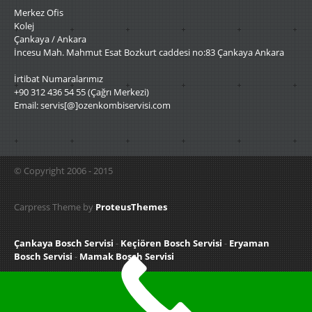
Merkez Ofis
Kolej
Çankaya / Ankara
İncesu Mah. Mahmut Esat Bozkurt caddesi no:83 Çankaya Ankara
İrtibat Numaralarımız
+90 312 436 54 55 (Çağrı Merkezi)
Email: servis[@]ozenkombiservisi.com
© Copyright 2006 - 2015
Carpress Theme by
ProteusThemes
Çankaya Bosch Servisi
-
Keçiören Bosch Servisi
-
Eryaman
Bosch Servisi
-
Mamak Bosch Servisi