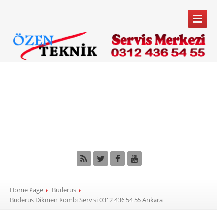
ANA
SAYFA
Buderus Dikmen
SERVIS
HIZMETLERIMIZ
Kombi Servisi 0312
Kombi
Servisi
436 54 55 Ankara
Klima
Servisi
Beyaz
Eşya Servisi
Bakım
Anlaşması
MARKALARIMIZ
Home Page
Buderus
Buderus
Buderus
Dikmen Kombi Servisi 0312 436 54 55 Ankara
Bosch