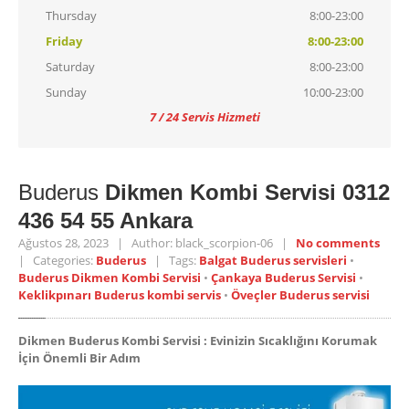
Thursday
8:00-23:00
Friday
8:00-23:00
Saturday
8:00-23:00
Sunday
10:00-23:00
7 / 24 Servis Hizmeti
Buderus
Dikmen Kombi Servisi 0312
436 54 55 Ankara
Ağustos 28, 2023 | Author: black_scorpion-06 |
No comments
| Categories:
Buderus
| Tags:
Balgat Buderus servisleri
•
Buderus Dikmen Kombi Servisi
•
Çankaya Buderus Servisi
•
Keklikpınarı Buderus kombi servis
•
Öveçler Buderus servisi
Dikmen Buderus Kombi Servisi : Evinizin Sıcaklığını Korumak
İçin Önemli Bir Adım