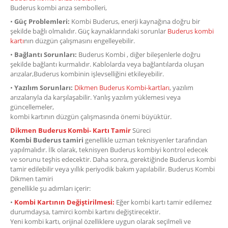
Buderus kombi arıza sembolleri,
•
Güç Problemleri:
Kombi Buderus, enerji kaynağına doğru bir
şekilde bağlı olmalıdır. Güç kaynaklarındaki sorunlar
Buderus kombi
kartı
nın düzgün çalışmasını engelleyebilir.
•
Bağlantı Sorunları:
Buderus Kombi , diğer bileşenlerle doğru
şekilde bağlantı kurmalıdır. Kablolarda veya bağlantılarda oluşan
arızalar,Buderus kombinin işlevselliğini etkileyebilir.
•
Yazılım Sorunları:
Dikmen Buderus Kombi-kartları
, yazılım
arızalarıyla da karşılaşabilir. Yanlış yazılım yüklemesi veya
güncellemeler,
kombi kartının düzgün çalışmasında önemi büyüktür.
Dikmen Buderus Kombi- Kartı Tamir
Süreci
Kombi Buderus tamiri
genellikle uzman teknisyenler tarafından
yapılmalıdır. İlk olarak, teknisyen Buderus kombiyi kontrol edecek
ve sorunu teşhis edecektir. Daha sonra, gerektiğinde Buderus kombi
tamir edilebilir veya yıllık periyodik bakım yapılabilir. Buderus Kombi
Dikmen tamiri
genellikle şu adımları içerir:
•
Kombi Kartının Değiştirilmesi:
Eğer kombi kartı tamir edilemez
durumdaysa, tamirci kombi kartını değiştirecektir.
Yeni kombi kartı, orijinal özelliklere uygun olarak seçilmeli ve