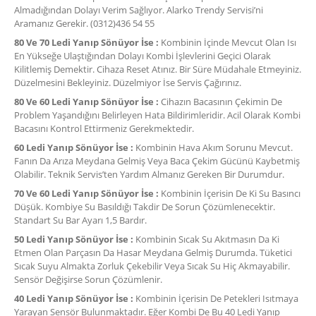
Almadığından Dolayı Verim Sağlıyor. Alarko Trendy Servisi’ni
Aramanız Gerekir. (0312)436 54 55
80 Ve 70 Ledi Yanıp Sönüyor İse :
Kombinin İçinde Mevcut Olan Isı
En Yükseğe Ulaştığından Dolayı Kombi İşlevlerini Geçici Olarak
Kilitlemiş Demektir. Cihaza Reset Atınız. Bir Süre Müdahale Etmeyiniz.
Düzelmesini Bekleyiniz. Düzelmiyor İse Servis Çağırınız.
80 Ve 60 Ledi Yanıp Sönüyor İse :
Cihazın Bacasının Çekimin De
Problem Yaşandığını Belirleyen Hata Bildirimleridir. Acil Olarak Kombi
Bacasını Kontrol Ettirmeniz Gerekmektedir.
60 Ledi Yanıp Sönüyor İse :
Kombinin Hava Akım Sorunu Mevcut.
Fanın Da Arıza Meydana Gelmiş Veya Baca Çekim Gücünü Kaybetmiş
Olabilir. Teknik Servis’ten Yardım Almanız Gereken Bir Durumdur.
70 Ve 60 Ledi Yanıp Sönüyor İse :
Kombinin İçerisin De Ki Su Basıncı
Düşük. Kombiye Su Basıldığı Takdir De Sorun Çözümlenecektir.
Standart Su Bar Ayarı 1,5 Bardır.
50 Ledi Yanıp Sönüyor İse :
Kombinin Sıcak Su Akıtmasın Da Ki
Etmen Olan Parçasın Da Hasar Meydana Gelmiş Durumda. Tüketici
Sıcak Suyu Almakta Zorluk Çekebilir Veya Sıcak Su Hiç Akmayabilir.
Sensör Değişirse Sorun Çözümlenir.
40 Ledi Yanıp Sönüyor İse :
Kombinin İçerisin De Petekleri Isıtmaya
Yarayan Sensör Bulunmaktadır. Eğer Kombi De Bu 40 Ledi Yanıp