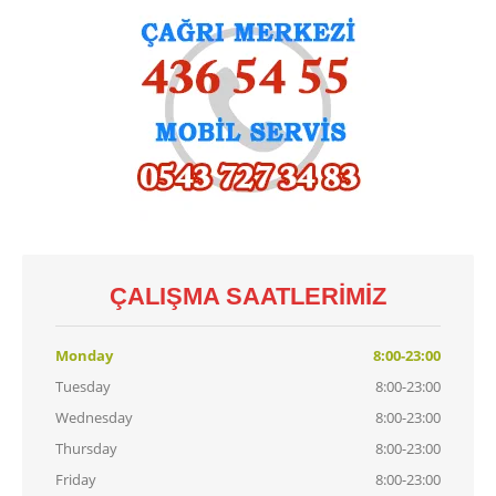
Demirdöküm
Vaillant
Viessmann
Alarko
KART
TAMIRI
Baymak
Kart Tamiri
Bosch
Kart Tamiri
Buderus
Kart Tamiri
ÇALIŞMA SAATLERIMIZ
Demirdöküm
Kart Tamiri
Viessmann
Kart Tamiri
Monday
8:00-23:00
Tuesday
8:00-23:00
İLETIŞIM
Wednesday
8:00-23:00
Thursday
8:00-23:00
Friday
8:00-23:00