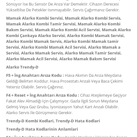
Sönüyor İse Bu Sensör De Arıza Var Demektir. Cihazın Derecesi
Yükseltilse De Petekler Isınmayabilir. Servis Çağırmanız Gerekir.
Mamak Alarko Kombi Servisi, Mamak Alarko Kombi Servis,
Mamak Alarko Kombi Tamir Servisi, Mamak Alarko Kombi
Bakım Servisi, Mamak Alarko Kombi Acil Servisi, Mamak Alarko
Kombi Çankaya Alarko Servisi, Alarko Kombi Mamak Servisi,
Alarko Kombi Mamak Servis, Alarko Kombi Mamak tamir
Servisi, Alarko Kombi Mamak Acil Servisi, Alarko Mamak a
Servisi, Alarko Mamak Servis, Alarko Mamak Tamir Servisi,
Alarko Mamak Acil Servisi, Alarko Mamak Bakım Servisi
Alarko Trendy-D
F5 + İng Anahtarı Arıza Kodu :
Hava Akımın Da Arıza Meydana
Geldiği Belirten Koddur. Hava Prosestatı Arızalı Veya Baca Çekimi
Yetersiz Olabilir. Servis Çağırınız.
F4 + Reset + İng Anahtarı Arıza Kodu :
Cihaz Ateşlemeye Geçiyor
Fakat Alev Almadığı İçin Çalışmıyor. Gazla İlgili Sorun Meydana
Gelmiş Veya Gaz Grubu, İyonizasyon Yahut Kart Arızalı Olabilir.
Alarko Servis İle Görüşmeniz Gerekir.
Trendy-D Kombi Kodlari, Trendy-D Hata Kodlari
Trendy-D Hata Kodlarinin Anlamlari