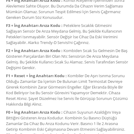
F4 + İng Anahtarı Arıza Kodu :
Kombi Ateşleme İşleminden Sonra
Alevlemesi Sahte Oluyor. Bu Durumda Da Cihazın Verim Sağlaması
Mümkün Olamaz. Sorunun Tespit Edilmesi İçin Servis Çağırmanız
Gereken Durum Söz Konusudur.
F3 + İng Anahtarı Arıza Kodu :
Peteklere Sıcaklık Gitmesini
Sağlayan Sensör De Arıza Meydana Gelmiş. Bu Şekilde Kullanıcının
Petekleri Isınmayabilir. Sensör Değişir İse Cihaz Da Eski Verimini
Sağlayabilir. Alarko Trendy-D Servisi’ni Çağırınız.
F2 + İng Anahtarı Arıza Kodu :
Kombiden Sıcak Su Gelmesin De Baş
Gösteren Parçalardan Biri Olan Ntc Sensörün De Arıza Meydana
Gelmiş. Bu Şekilde Kullanıcı Sıcak Su Alamaz. Servis Tarafından Sensör
Değişimi Gerekir.
F1 + Reset + İng Anahtarı Kodu :
Kombiler De Aşırı Isınma Sorunu
Olduğu Zamanlar Da İçerisin De Bulunan Limit Termostat Devreye
Girerek Kombinin Zarar Görmesini Engeller. Eğer Ekranda Böyle Bir
Kod Beliriyor İse Bu Sensör Görevini Yapamıyor Demektir. Cihaza
Reset Atınız. Şayet Düzelmez İse Servis İle Görüşüp Sorunun Çözümü
Hakkında Bilgi Alınız.
F0 + İng Anahtarı Arıza Kodu :
Cihazın Suyunun Azaldığını Veya
Bittiğini Gösteren Arıza Kodudur. Kombinin Su Basıncı Düştüğü
Zamanlar Da Cihaz Bu Arıza Kodunu Verir. Basıncı 1 İle 2 Arasına
Getirip Kombinin Eski Çalışmasına Devam Etmesini Sağlayabilirsiniz.