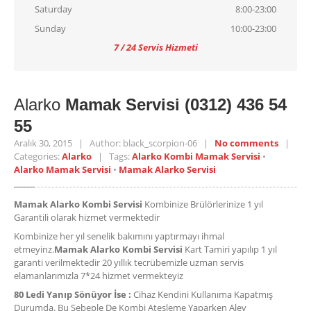
Saturday
8:00-23:00
Sunday
10:00-23:00
7 / 24 Servis Hizmeti
Alarko
Mamak Servisi (0312) 436 54
55
Aralık 30, 2015 | Author: black_scorpion-06 |
No comments
|
Categories:
Alarko
| Tags:
Alarko Kombi Mamak Servisi
•
Alarko Mamak Servisi
•
Mamak Alarko Servisi
Mamak Alarko Kombi Servisi
Kombinize Brülörlerinize 1 yıl
Garantili olarak hizmet vermektedir
Kombinize her yıl senelik bakımını yaptırmayı ihmal
etmeyinz.
Mamak Alarko Kombi Servisi
Kart Tamiri yapılıp 1 yıl
garanti verilmektedir 20 yıllık tecrübemizle uzman servis
elamanlarımızla 7*24 hizmet vermekteyiz
80 Ledi Yanıp Sönüyor İse :
Cihaz Kendini Kullanıma Kapatmış
Durumda. Bu Sebeple De Kombi Ateşleme Yaparken Alev